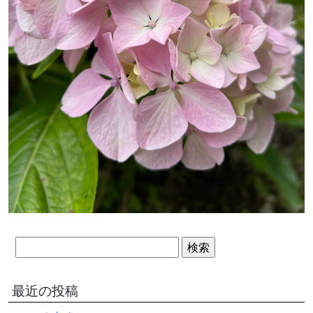
HOME
農産物直売所
検
バーベキュー
索:
物産コーナー
最近の投稿
軽食コーナー